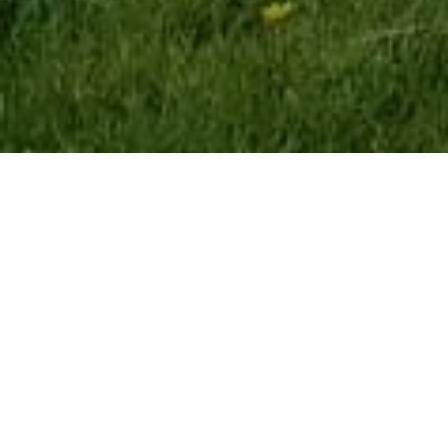
Les classes de CE1, CE2, CM1 et CM2 sont parties trois jours en
car découvrir le château du Clos Lucé (demeure de Léonard de
Vinci) puis passer 2 jours au Futuroscope de Poitiers.
Sensationnel !